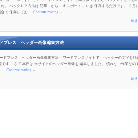
ね。 バックＵＰ方法は 記事 から エキスポートに いき 保存するだけです。 ２月
合で 保存してお …
Continue reading
→
続き
ドプレス ヘッダー画像編集方法
> ワードプレス ヘッダー画像編集方法 > ワードプレスサイトで ヘッダーの文字を
流です。 さて 本日は 当サイトのヘッダー画像を 編集しました。 慣れない作業なので
 …
Continue reading
→
続き