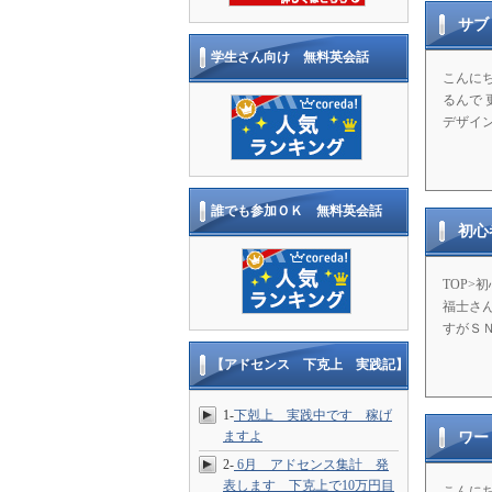
サブ
学生さん向け 無料英会話
こんにち
るんで
デザイン
誰でも参加ＯＫ 無料英会話
初心
TOP>
福士さん
すがＳＮ
【アドセンス 下克上 実践記】
1-
下剋上 実践中です 稼げ
ますよ
ワー
2-
6月 アドセンス集計 発
表します 下克上で10万円目
こんにち