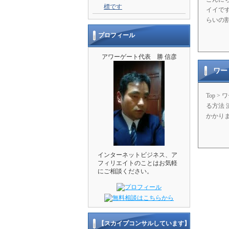
標です
イイです
らいの割
プロフィール
アワーゲート代表 勝 信彦
ワー
Top 
る方法 
かかりま
インターネットビジネス、ア
フィリエイトのことはお気軽
にご相談ください。
【スカイプコンサルしています】