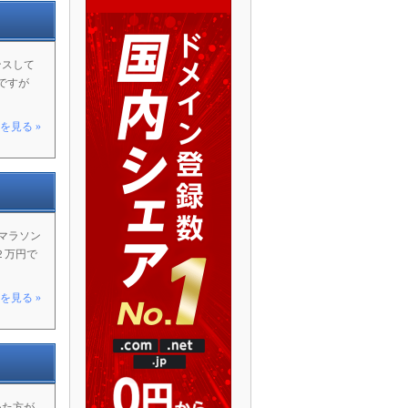
ンスして
ですが
を見る »
阪マラソン
２万円で
を見る »
いた方が