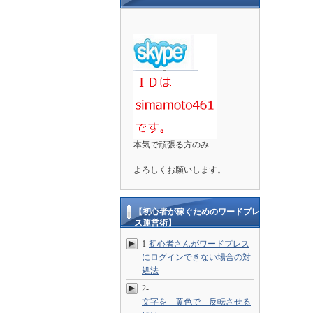
本気で頑張る方のみ
よろしくお願いします。
【初心者が稼ぐためのワードプレ
ス運営術】
1-
初心者さんがワードプレス
にログインできない場合の対
処法
2-
文字を 黄色で 反転させる