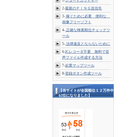
1-
ショートカットキー
2-
最新のＰＩＮＧ送信先
3-
稼ぐために必要 便利な
画像フリーソフト
4-
正確な検索順位チェックツ
ール
5-
法律違反とならないために
6-
ICレコーダ不要 無料で音
声ファイル作成する方法
7-
起業マップツール
8-
登録ボタン作成ツール
【当サイトが全国順位１２万件中
62位になりました】