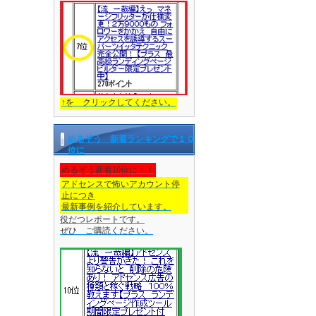
↑を クリックしてください。
めるぞう 新着ランキングで１０
位に
めるぞう新着10位に！！
アドセンスで怖いアカウント停
止につき
最新事例を紹介しています。
役だつレポートです。
ぜひ ご購読ください。