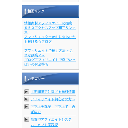
相互リンク
情報商材アフィリエイトの極意
ＳＥＯアクセスアップ相互リンク
集
アフィリエイターかおり☆あなた
も稼げる☆ブログ
アフィリエイトで稼ぐ方法 ～こ
れが副業？～
ブログアフィリエイトで愛でいっ
ぱいのお金持ち
カテゴリー
【期間限定】稼げる無料情報
アフィリエイト初心者の方へ
下克上実践記 下克上で 必
ず稼ぐ
放置型アフィエイトシステ
ム カブト実践記