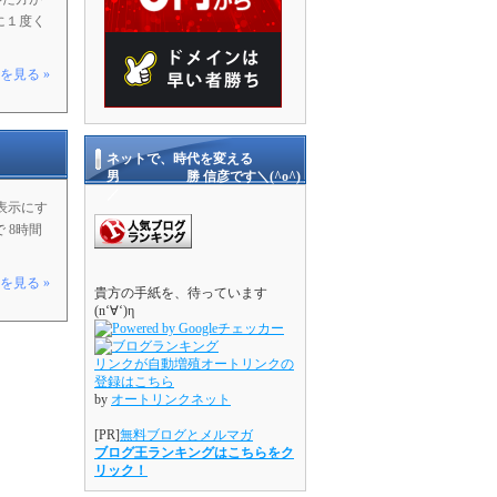
に１度く
を見る »
ネットで、時代を変える
男 勝 信彦です＼(^o^)
／
非表示にす
 8時間
を見る »
貴方の手紙を、待っています
(n‘∀‘)η
リンクが自動増殖オートリンクの
登録はこちら
by
オートリンクネット
[PR]
無料ブログとメルマガ
ブログ王ランキングはこちらをク
リック！