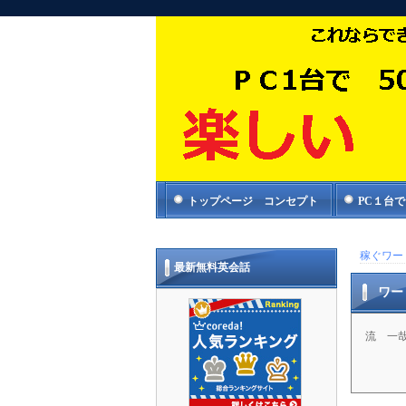
トップページ コンセプト
PC１台
稼ぐワー
最新無料英会話
ワー
流 一哉