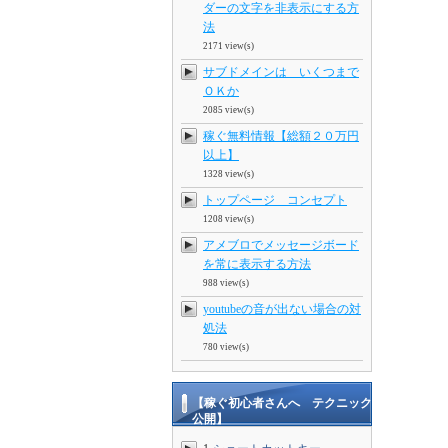
ダーの文字を非表示にする方
法
2171 view(s)
サブドメインは いくつまで
ＯＫか
2085 view(s)
稼ぐ無料情報【総額２０万円
以上】
1328 view(s)
トップページ コンセプト
1208 view(s)
アメブロでメッセージボード
を常に表示する方法
988 view(s)
youtubeの音が出ない場合の対
処法
780 view(s)
【稼ぐ初心者さんへ テクニック
公開】