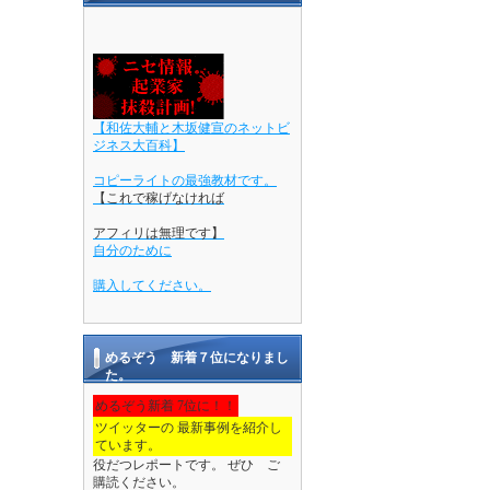
【和佐大輔と木坂健宣のネットビ
ジネス大百科】
コピーライトの最強教材です。
【これで稼げなければ
アフィリは無理です】
自分のために
購入してください。
めるぞう 新着７位になりまし
た。
めるぞう新着 7位に！！
ツイッターの 最新事例を紹介し
ています。
役だつレポートです。 ぜひ ご
購読ください。