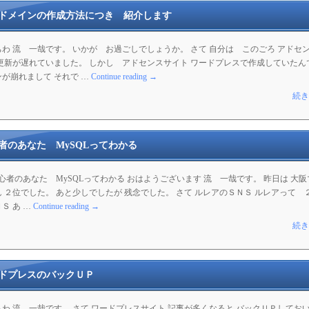
ドメインの作成方法につき 紹介します
わ 流 一哉です。 いかが お過ごしでしょうか。 さて 自分は このごろ アドセ
 更新が遅れていました。 しかし アドセンスサイト ワードプレスで作成していたん
が崩れまして それで …
Continue reading
→
続き
者のあなた MySQLってわかる
初心者のあなた MySQLってわかる おはようございます 流 一哉です。 昨日は 大
 ２位でした。 あと少しでしたが 残念でした。 さて ルレアのＳＮＳ ルレアって 
Ｓ あ …
Continue reading
→
続き
ドプレスのバックＵＰ
わ 流 一哉です。 さて ワードプレスサイト 記事が多くなると バックＵＰしてお