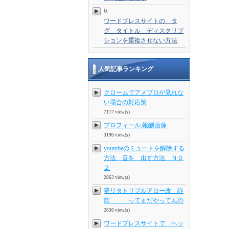
9-
ワードプレスサイトの タ
グ タイトル ディスクリプ
ションを重複させない方法
人気記事ランキング
クロームでアメブロが見れな
い場合の対応策
7117 view(s)
プロフィール,報酬画像
3190 view(s)
youtubeのミュートを解除する
方法 音を 出す方法 ＮＯ
２
2863 view(s)
夢リタトリプルアロー改 詐
欺 ってまだやってんの
2836 view(s)
ワードプレスサイトで ヘッ