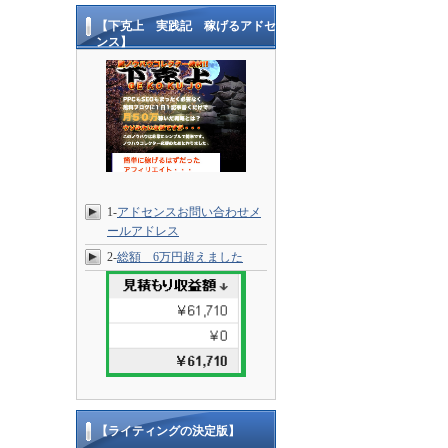
【下克上 実践記 稼げるアドセ
ンス】
1-
アドセンスお問い合わせメ
ールアドレス
2-
総額 6万円超えました
【ライティングの決定版】