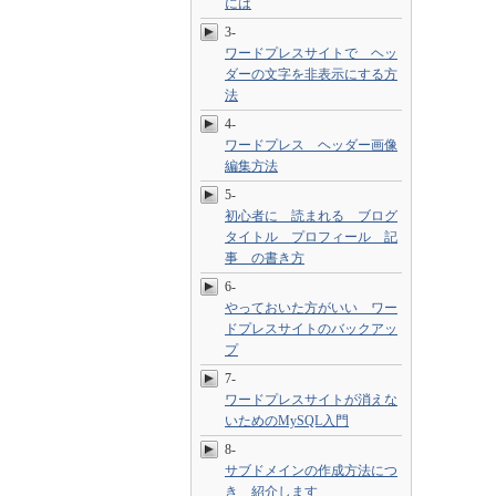
には
3-
ワードプレスサイトで ヘッ
ダーの文字を非表示にする方
法
4-
ワードプレス ヘッダー画像
編集方法
5-
初心者に 読まれる ブログ
タイトル プロフィール 記
事 の書き方
6-
やっておいた方がいい ワー
ドプレスサイトのバックアッ
プ
7-
ワードプレスサイトが消えな
いためのMySQL入門
8-
サブドメインの作成方法につ
き 紹介します